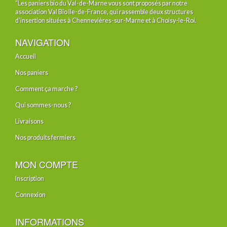
“Les paniers bio du Val-de-Marne vous sont proposés par notre
association Val Bio Ile-de-France, qui rassemble deux structures
d’insertion situées à Chennevières-sur-Marne et à Choisy-le-Roi.
NAVIGATION
Accueil
Nos paniers
Comment ça marche ?
Qui sommes-nous ?
Livraisons
Nos produits fermiers
MON COMPTE
Inscription
Connexion
INFORMATIONS