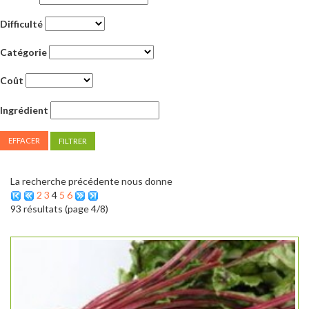
Difficulté
Catégorie
Coût
Ingrédient
EFFACER
La recherche précédente nous donne
2
3
4
5
6
93 résultats (page 4/8)