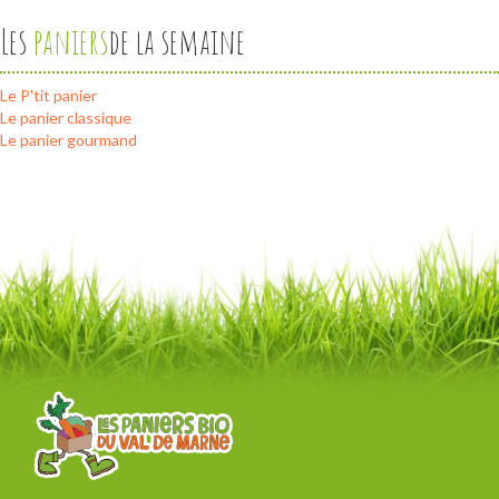
Les
paniers
de la semaine
Le P'tit panier
Le panier classique
Le panier gourmand