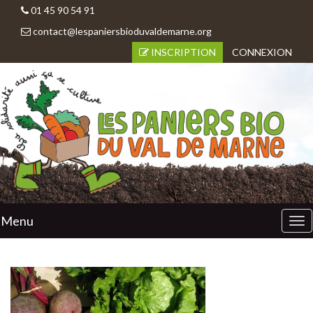
01 45 90 54 91
contact@lespaniersbioduvaldemarne.org
INSCRIPTION
CONNEXION
Menu
Tog
nav