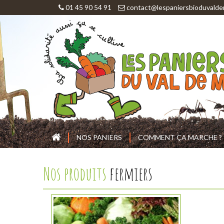
01 45 90 54 91
contact@lespaniersbioduvalde
NOS PANIERS
COMMENT ÇA MARCHE ?
Nos produits
fermiers