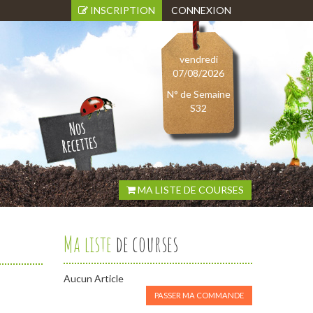
INSCRIPTION
CONNEXION
vendredi
07/08/2026
N° de Semaine
S32
MA LISTE DE COURSES
Ma liste
de courses
Aucun Article
PASSER MA COMMANDE