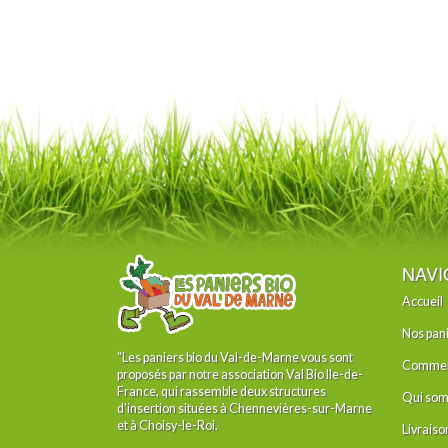
NAVI
Accueil
Nos pan
“Les paniers bio du Val-de-Marne vous sont
Comment
proposés par notre association Val Bio Ile-de-
France, qui rassemble deux structures
Qui som
d’insertion situées à Chennevières-sur-Marne
et à Choisy-le-Roi.
Livraiso