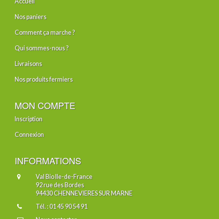
Accueil
Nos paniers
Comment ça marche ?
Qui sommes-nous ?
Livraisons
Nos produits fermiers
MON COMPTE
Inscription
Connexion
INFORMATIONS
Val Bio Ile-de-France
92 rue des Bordes
94430 CHENNEVIERES SUR MARNE
Tél. : 01 45 90 54 91