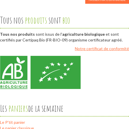
Tous nos
produits
sont
bio
Tous nos produits
sont issus de l'
agriculture biologique
et sont
certifiés par Certipaq Bio (FR-BIO-09) organisme certificateur agréé.
Notre certificat de conformité
Les
paniers
de la semaine
Le P'tit panier
Le panier classique