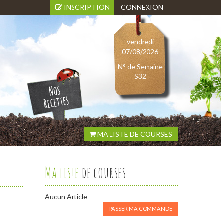
INSCRIPTION
CONNEXION
vendredi
07/08/2026
N° de Semaine
S32
MA LISTE DE COURSES
Ma liste
de courses
Aucun Article
PASSER MA COMMANDE