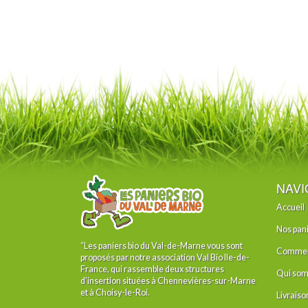
NAVI
Accueil
Nos pan
“Les paniers bio du Val-de-Marne vous sont
Comment
proposés par notre association Val Bio Ile-de-
France, qui rassemble deux structures
Qui som
d’insertion situées à Chennevières-sur-Marne
et à Choisy-le-Roi.
Livraiso